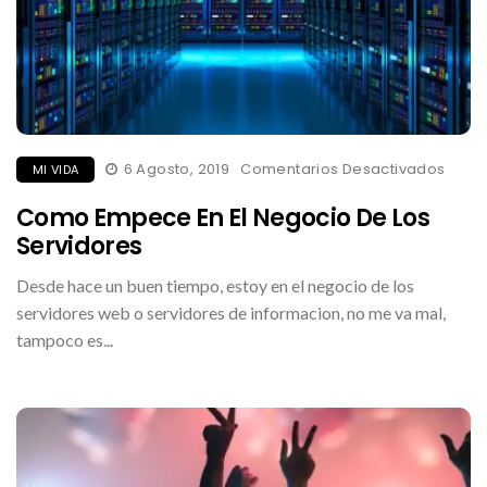
En
6 Agosto, 2019
Comentarios Desactivados
MI VIDA
Com
Empe
Como Empece En El Negocio De Los
En
El
Servidores
Nego
De
Los
Desde hace un buen tiempo, estoy en el negocio de los
Servi
servidores web o servidores de informacion, no me va mal,
tampoco es...