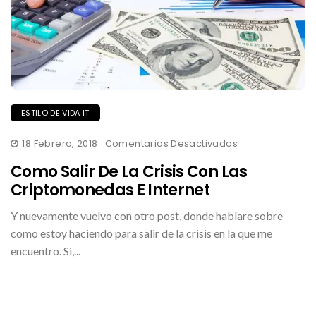
ESTILO DE VIDA IT
En
18 Febrero, 2018
Comentarios Desactivados
Como
Salir
Como Salir De La Crisis Con Las
De
La
Criptomonedas E Internet
Crisis
Con
Y nuevamente vuelvo con otro post, donde hablare sobre
Las
Criptomonedas
como estoy haciendo para salir de la crisis en la que me
E
Internet
encuentro. Si,...