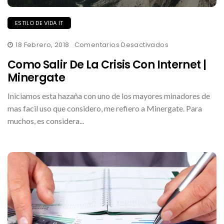
ESTILO DE VIDA IT
En
18 Febrero, 2018
Comentarios Desactivados
Como
Salir
Como Salir De La Crisis Con Internet |
De
La
Minergate
Crisis
Con
Iniciamos esta hazaña con uno de los mayores minadores de
Internet
|
mas facil uso que considero, me refiero a Minergate. Para
Minergate
muchos, es considera...