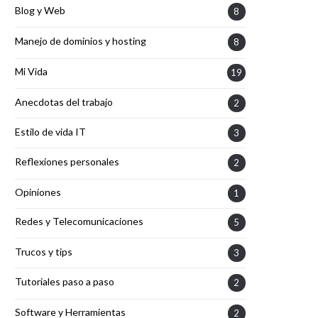
Blog y Web
8
Manejo de dominios y hosting
8
Mi Vida
19
Anecdotas del trabajo
2
Estilo de vida IT
3
Reflexiones personales
2
Opiniones
1
Redes y Telecomunicaciones
5
Trucos y tips
3
Tutoriales paso a paso
2
Software y Herramientas
2