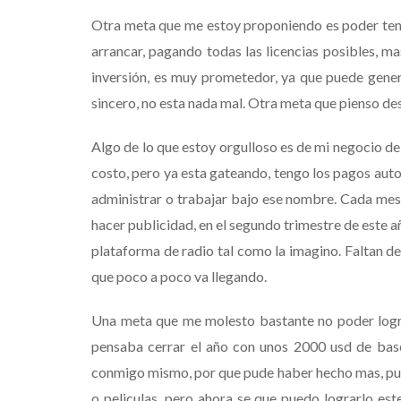
Otra meta que me estoy proponiendo es poder tene
arrancar, pagando todas las licencias posibles, ma
inversión, es muy prometedor, ya que puede gene
sincero, no esta nada mal. Otra meta que pienso desa
Algo de lo que estoy orgulloso es de mi negocio de
costo, pero ya esta gateando, tengo los pagos aut
administrar o trabajar bajo ese nombre. Cada mes 
hacer publicidad, en el segundo trimestre de este añ
plataforma de radio tal como la imagino. Faltan det
que poco a poco va llegando.
Una meta que me molesto bastante no poder lograr
pensaba cerrar el año con unos 2000 usd de bas
conmigo mismo, por que pude haber hecho mas, pud
o peliculas, pero ahora se que puedo lograrlo est