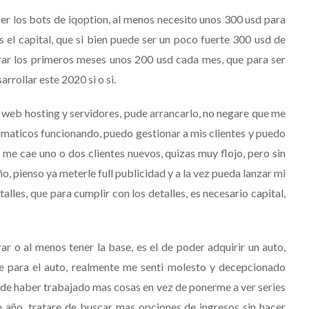
r los bots de iqoption, al menos necesito unos 300 usd para
s el capital, que si bien puede ser un poco fuerte 300 usd de
rar los primeros meses unos 200 usd cada mes, que para ser
rrollar este 2020 si o si.
 web hosting y servidores, pude arrancarlo, no negare que me
omaticos funcionando, puedo gestionar a mis clientes y puedo
me cae uno o dos clientes nuevos, quizas muy flojo, pero sin
o, pienso ya meterle full publicidad y a la vez pueda lanzar mi
alles, que para cumplir con los detalles, es necesario capital,
 o al menos tener la base, es el de poder adquirir un auto,
e para el auto, realmente me senti molesto y decepcionado
e haber trabajado mas cosas en vez de ponerme a ver series
e año, tratare de buscar mas opciones de ingresos sin hacer