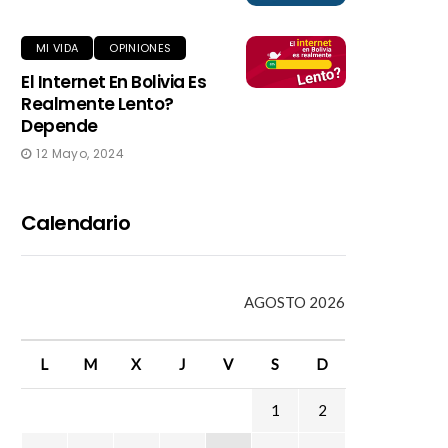
MI VIDA
OPINIONES
El Internet En Bolivia Es
Realmente Lento?
Depende
12 Mayo, 2024
Calendario
AGOSTO 2026
L
M
X
J
V
S
D
1
2