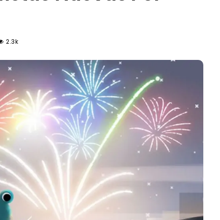
2.3k
o
vo
0,
as
vas
plir…