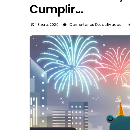
Cumplir…
En
1 Enero, 2020
Comentarios Desactivados
Añ
Nue
202
Met
Nue
Por
Cum