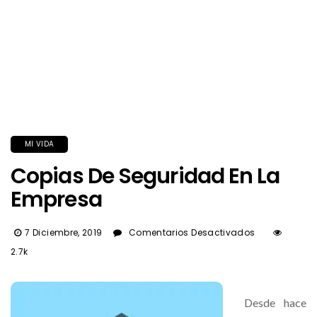
MI VIDA
Copias De Seguridad En La
Empresa
En
7 Diciembre, 2019
Comentarios Desactivados
Copias
2.7k
De
Seguridad
En
Desde hace
La