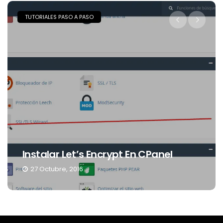
TRUCOS Y TIPS
DNS 2016, Estos Son Los Mejores
nel
Más Rápidos
9 Junio, 2016