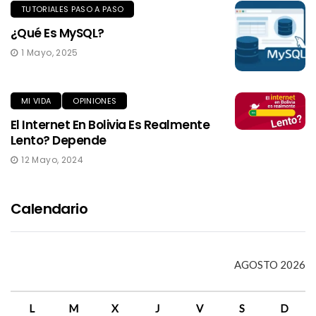
TUTORIALES PASO A PASO
¿Qué Es MySQL?
1 Mayo, 2025
MI VIDA
OPINIONES
El Internet En Bolivia Es Realmente
Lento? Depende
12 Mayo, 2024
Calendario
AGOSTO 2026
L
M
X
J
V
S
D