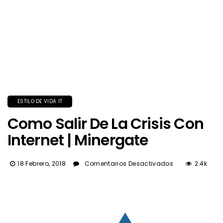
ESTILO DE VIDA IT
Como Salir De La Crisis Con
Internet | Minergate
En
18 Febrero, 2018
Comentarios Desactivados
2.4k
Como
Salir
De
La
Crisis