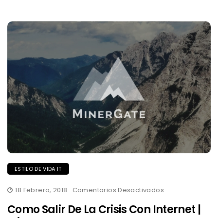
ESTILO DE VIDA IT
En
18 Febrero, 2018
Comentarios Desactivados
Como
Salir
Como Salir De La Crisis Con Internet |
De