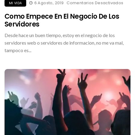
En
6 Agosto, 2019
Comentarios Desactivados
MI VIDA
Com
Empe
Como Empece En El Negocio De Los
En
El
Servidores
Nego
De
Los
Desde hace un buen tiempo, estoy en el negocio de los
Servi
servidores web o servidores de informacion, no me va mal,
tampoco es...