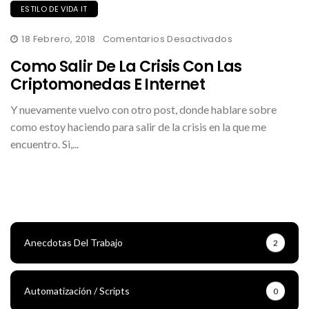
ESTILO DE VIDA IT
En
18 Febrero, 2018
Comentarios Desactivados
Como
Salir
Como Salir De La Crisis Con Las
De
La
Criptomonedas E Internet
Crisis
Con
Y nuevamente vuelvo con otro post, donde hablare sobre
Las
Criptomonedas
como estoy haciendo para salir de la crisis en la que me
E
Internet
encuentro. Si,...
Anecdotas Del Trabajo
2
Automatización / Scripts
0