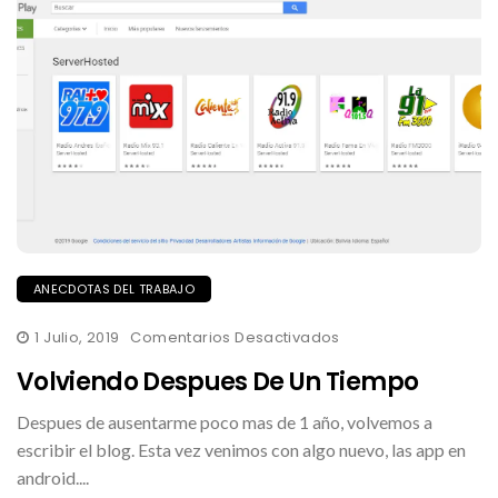
ANECDOTAS DEL TRABAJO
En
1 Julio, 2019
Comentarios Desactivados
Volviendo
Despues
Volviendo Despues De Un Tiempo
De
Un
Tiempo
Despues de ausentarme poco mas de 1 año, volvemos a
escribir el blog. Esta vez venimos con algo nuevo, las app en
android....