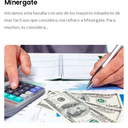
La
Minergate
Crisis
Con
Iniciamos esta hazaña con uno de los mayores minadores de
Internet
|
mas facil uso que considero, me refiero a Minergate. Para
Minergate
muchos, es considera...