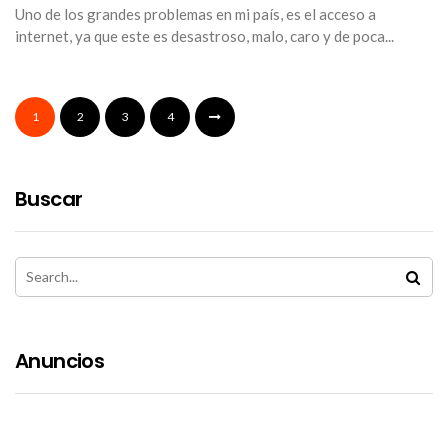
SERVIDO
Uno de los grandes problemas en mi país, es el acceso a
UBICAD
internet, ya que este es desastroso, malo, caro y de poca...
EN
BOLIVIA
A
PRECIO
ACCESIB
1
2
3
4
Buscar
Anuncios