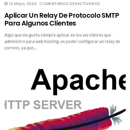
EN
12 Mayo, 2024
COMENTARIOS DESACTIVADOS
APLICAR
UN
Aplicar Un Relay De Protocolo SMTP
RELAY
DE
Para Algunos Clientes
PROTOCOLO
SMTP
PARA
Algo que me gusta siempre aplicar en los servidores que
ALGUNOS
administro para web hosting, es poder configurar un relay de
CLIENTES
correos, ya que...