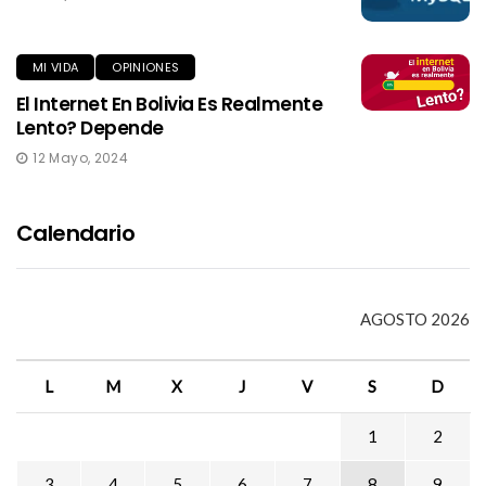
MI VIDA
OPINIONES
El Internet En Bolivia Es Realmente
Lento? Depende
12 Mayo, 2024
Calendario
AGOSTO 2026
L
M
X
J
V
S
D
1
2
3
4
5
6
7
8
9