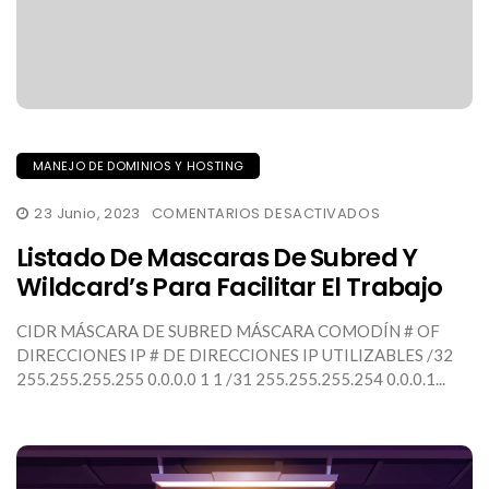
MANEJO DE DOMINIOS Y HOSTING
EN
23 Junio, 2023
COMENTARIOS DESACTIVADOS
LISTADO
DE
Listado De Mascaras De Subred Y
MASCARAS
DE
Wildcard’s Para Facilitar El Trabajo
SUBRED
Y
WILDCARD’S
CIDR MÁSCARA DE SUBRED MÁSCARA COMODÍN # OF
PARA
DIRECCIONES IP # DE DIRECCIONES IP UTILIZABLES /32
FACILITAR
EL
255.255.255.255 0.0.0.0 1 1 /31 255.255.255.254 0.0.0.1...
TRABAJO