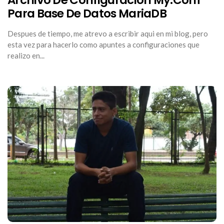
CONFIGURACI
MY.CONF
Para Base De Datos MariaDB
PARA
BASE
DE
Despues de tiempo, me atrevo a escribir aqui en mi blog, pero
DATOS
esta vez para hacerlo como apuntes a configuraciones que
MARIADB
realizo en...