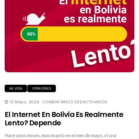
MI VIDA
OPINIONES
EN
12 Mayo, 2024
COMENTARIOS DESACTIVADOS
EL
INTERNET
El Internet En Bolivia Es Realmente
EN
BOLIVIA
Lento? Depende
ES
REALMENTE
LENTO?
Hace unos meses, mas exacto en el mes de mayo, vi una
DEPENDE