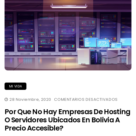
MI VIDA
EN
28 Noviembre, 2020
COMENTARIOS DESACTIVADOS
POR
QUE
Por Que No Hay Empresas De Hosting
NO
HAY
O Servidores Ubicados En Bolivia A
EMPRES
Precio Accesible?
DE
HOSTING
O