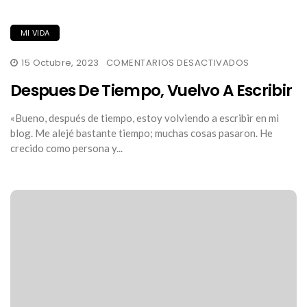
MI VIDA
EN
15 Octubre, 2023
COMENTARIOS DESACTIVADOS
DESPUES
DE
Despues De Tiempo, Vuelvo A Escribir
TIEMPO,
VUELVO
A
«Bueno, después de tiempo, estoy volviendo a escribir en mi
ESCRIBIR
blog. Me alejé bastante tiempo; muchas cosas pasaron. He
crecido como persona y...