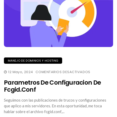
MANEJO DE DOMINIOS Y HOSTING
EN
12 Mayo, 2024
COMENTARIOS DESACTIVADOS
PARAMETROS
DE
Parametros De Configuracion De
CONFIGURACI
DE
Fcgid.conf
FCGID.CONF
Seguimos con las publicaciones de trucos y configuraciones
que aplico a mis servidores. En esta oportunidad, me toca
hablar sobre el archivo fcgid.conf,...