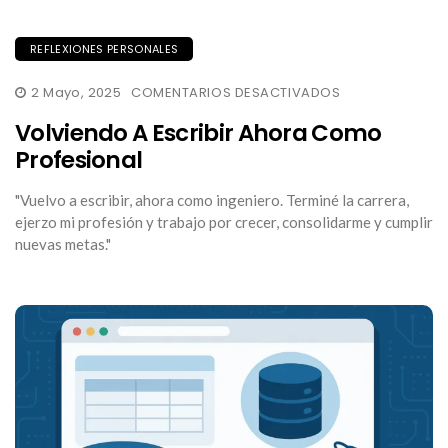
REFLEXIONES PERSONALES
EN
2 Mayo, 2025
COMENTARIOS DESACTIVADOS
VOLVIENDO
A
Volviendo A Escribir Ahora Como
ESCRIBIR
AHORA
Profesional
COMO
PROFESIONAL
"Vuelvo a escribir, ahora como ingeniero. Terminé la carrera,
ejerzo mi profesión y trabajo por crecer, consolidarme y cumplir
nuevas metas."