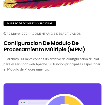
MANEJO DE DOMINIOS Y HOSTING
EN
12 Mayo, 2024
COMENTARIOS DESACTIVADOS
CONFIGURACI
DE
Configuracion De Módulo De
MÓDULO
DE
Procesamiento Múltiple (MPM)
PROCESAMIEN
MÚLTIPLE
(MPM)
El archivo 00-mpm.conf es un archivo de configuración crucial
para el servidor web Apache. Su función principal es especificar
el Módulo de Procesamiento...